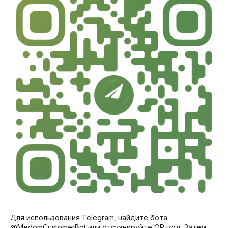
Для использования Telegram, найдите бота
@MedomCustomerBot или отсканируйте QR-код. Затем