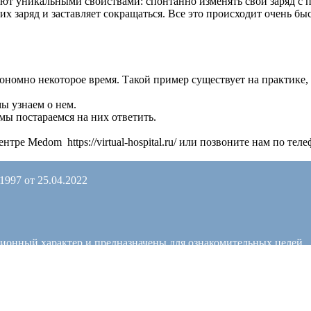
ают уникальными свойствами: спонтанно изменять свой заряд с
заряд и заставляет сокращаться. Все это происходит очень быс
номно некоторое время. Такой пример существует на практике, 
ы узнаем о нем.
мы постараемся на них ответить.
ре Medom https://virtual-hospital.ru/ или позвоните нам по теле
997 от 25.04.2022
ионный характер и предназначены для ознакомительных целей.