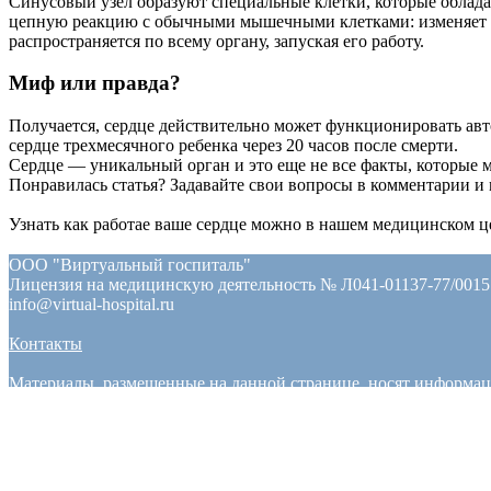
Синусовый узел образуют специальные клетки, которые облад
цепную реакцию с обычными мышечными клетками: изменяет их 
распространяется по всему органу, запуская его работу.
Миф или правда?
Получается, сердце действительно может функционировать авто
сердце трехмесячного ребенка через 20 часов после смерти.
Сердце — уникальный орган и это еще не все факты, которые м
Понравилась статья? Задавайте свои вопросы в комментарии и 
Узнать как работае ваше сердце можно в нашем медицинском цент
ООО "Виртуальный госпиталь"
Лицензия на медицинскую деятельность № Л041-01137-77/00151
info@virtual-hospital.ru
Контакты
Материалы, размещенные на данной странице, носят информац
Необходимо проконсультироваться с врачом.