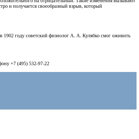
 положительного на отрицательный. Такие изменения вызывают
тро и получается своеобразный взрыв, который
в 1902 году советский физиолог А. А. Кулябко смог оживить
фону +7 (495) 532‑97‑22