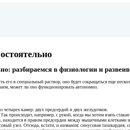
мостоятельно
ьно: разбираемся в физиологии и разве
ть его в специальный раствор, оно будет сокращаться еще неско
узнаем, может ли оно функционировать автономно.
з четырех камер: двух предсердий и двух желудочков.
к происходит, например, с рукой, когда мы хотим взять стакан 
, находится в правом предсердии между мышечными клетками и 
вый узел. Отсюда, кстати, и названия: синусовая тахикардия, с