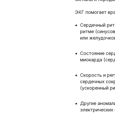
ЭКГ помогает вр
Сердечный рит
ритме (синусов
или желудочко
Состояние сер
миокарда (сер
Скорость и ре
сердечных сокр
(ускоренный ри
Другие аномал
электрических 