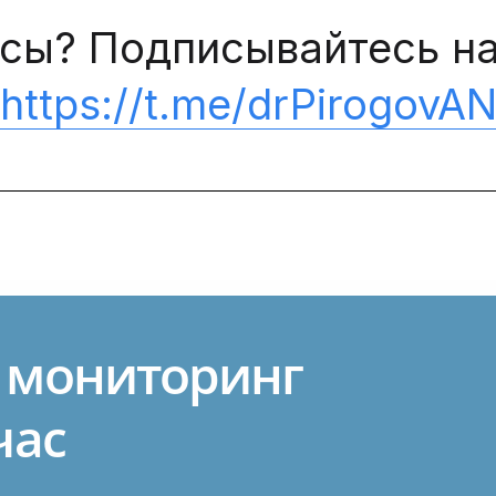
сы? Подписывайтесь на
https://t.me/drPirogovA
 мониторинг
час