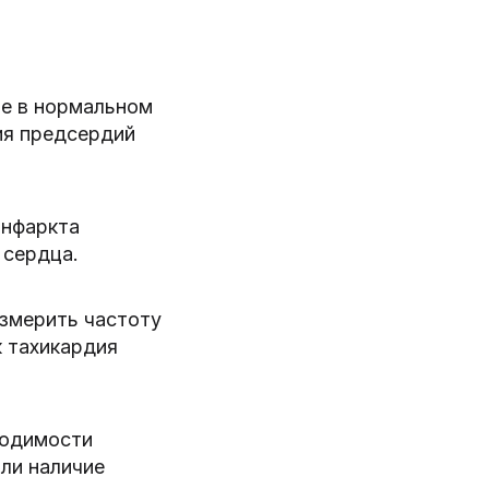
це в нормальном
ия предсердий
инфаркта
 сердца.
измерить частоту
к тахикардия
водимости
или наличие