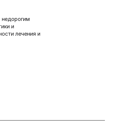
о недорогим
ики и
ности лечения и