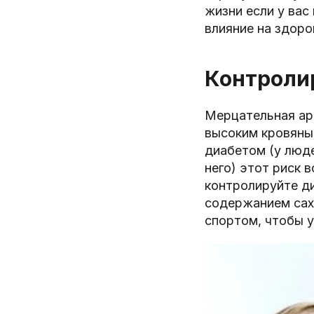
жизни если у ва
влияние на здоро
Контролир
Мерцательная ари
высоким кровяны
диабетом (у люде
него) этот риск 
контролируйте д
содержанием сах
спортом, чтобы у