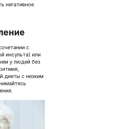
ть негативное
ление
сочетании с
й инсульта) или
чем у людей без
ритмия,
й диеты с низким
анимайтесь
ения.