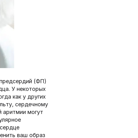
 предсердий (ФП)
ца. У некоторых
гда как у других
ульту, сердечному
й аритмии могут
гулярное
 сердце
менить ваш образ