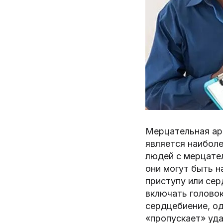
Мерцательная ар
является наибол
людей с мерцател
они могут быть н
приступу или се
включать головок
сердцебиение, од
«пропускает» уда