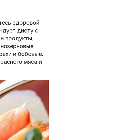
тесь здоровой
ндует диету с
он продукты,
ьнозерновые
рехи и бобовые.
расного мяса и