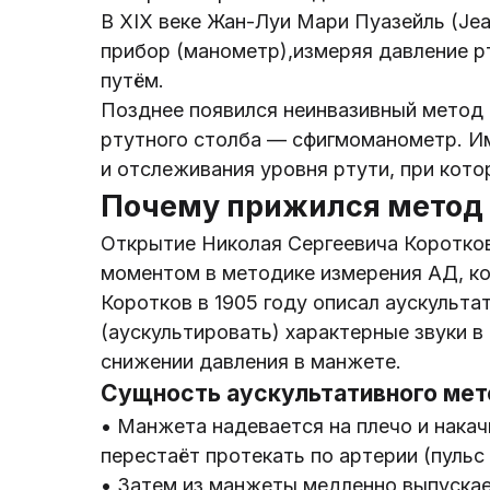
В XIX веке Жан-Луи Мари Пуазейль (Jean
прибор (манометр),измеряя давление р
путём.
Позднее появился неинвазивный метод
ртутного столба — сфигмоманометр. И
и отслеживания уровня ртути, при кото
Почему прижился метод
Открытие Николая Сергеевича Коротко
моментом в методике измерения АД, ко
Коротков в 1905 году описал аускульт
(аускультировать) характерные звуки в
снижении давления в манжете.
Сущность аускультативного ме
• Манжета надевается на плечо и накач
перестаёт протекать по артерии (пульс
• Затем из манжеты медленно выпускае