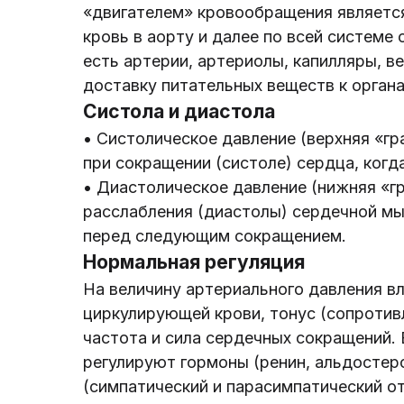
«двигателем» кровообращения является
кровь в аорту и далее по всей системе
есть артерии, артериолы, капилляры, в
доставку питательных веществ к орган
Систола и диастола
• Систолическое давление (верхняя «гр
при сокращении (систоле) сердца, когд
• Диастолическое давление (нижняя «гр
расслабления (диастолы) сердечной мы
перед следующим сокращением.
Нормальная регуляция
На величину артериального давления в
циркулирующей крови, тонус (сопротивл
частота и сила сердечных сокращений.
регулируют гормоны (ренин, альдостеро
(симпатический и парасимпатический о