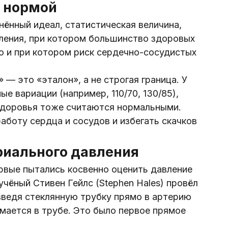
я нормой
днённый идеал, статистическая величина,
ения, при котором большинство здоровых
о и при котором риск сердечно-сосудистых
 — это «эталон», а не строгая граница. У
е вариации (например, 110/70, 130/85),
здоровья тоже считаются нормальными.
боту сердца и сосудов и избегать скачков
риального давления
рвые пытались косвенно оценить давление
 учёный Стивен Гейлс (Stephen Hales) провёл
введя стеклянную трубку прямо в артерию
мается в трубе. Это было первое прямое