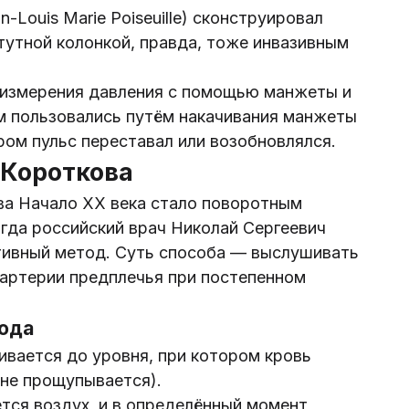
-Louis Marie Poiseuille) сконструировал
тутной колонкой, правда, тоже инвазивным
 измерения давления с помощью манжеты и
м пользовались путём накачивания манжеты
ром пульс переставал или возобновлялся.
 Короткова
ва Начало XX века стало поворотным
гда российский врач Николай Сергеевич
ативный метод. Суть способа — выслушивать
 артерии предплечья при постепенном
тода
ивается до уровня, при котором кровь
 не прощупывается).
тся воздух, и в определённый момент