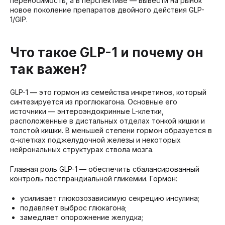
переносимость, а в перспективе — вывести на рынок
новое поколение препаратов двойного действия GLP-
1/GIP.
Что такое GLP-1 и почему он
так важен?
GLP-1 — это гормон из семейства инкретинов, который
синтезируется из проглюкагона. Основные его
источники — энтероэндокринные L-клетки,
расположенные в дистальных отделах тонкой кишки и
толстой кишки. В меньшей степени гормон образуется в
α-клетках поджелудочной железы и некоторых
нейрональных структурах ствола мозга.
Главная роль GLP-1 — обеспечить сбалансированный
контроль постпрандиальной гликемии. Гормон:
усиливает глюкозозависимую секрецию инсулина;
подавляет выброс глюкагона;
замедляет опорожнение желудка;