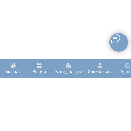
Главная
Услуги
Выезд на дом
Записаться
Адре
TELEGRAM